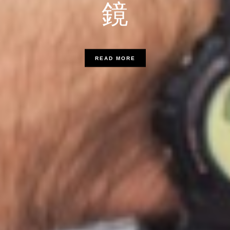
鏡
READ MORE